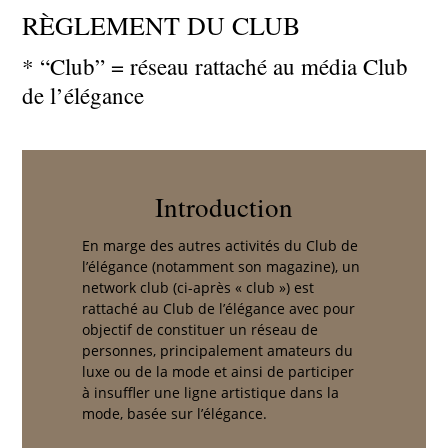
RÈGLEMENT DU CLUB
* “Club” = réseau rattaché au média Club
de l’élégance
Introduction
En marge des autres activités du Club de
l’élégance (notamment son magazine), un
network club (ci-après « club ») est
rattaché au Club de l’élégance avec pour
objectif de constituer un réseau de
personnes, principalement amateurs du
luxe ou de la mode et ainsi de participer
à insuffler une ligne artistique dans la
mode, basée sur l’élégance.