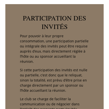
PARTICIPATION DES
INVITÉS
Pour pouvoir à leur propre
consommation, une participation partielle
ou intégrale des invités peut être requise
auprès d’eux, mais directement réglée à
l’hôte ou au sponsor accueillant la
réunion.
Si cette participation des invités est nulle
ou partielle, c’est donc que le reliquat,
sinon la totalité, est prévu d’être prise en
charge directement par un sponsor ou
l’hôte accueillant la réunion.
Le club se charge de faciliter la
communication ou de négocier dans