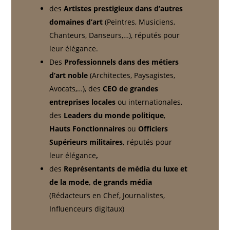
des
Artistes prestigieux dans d’autres
domaines d’art
(Peintres, Musiciens,
Chanteurs, Danseurs,…), réputés pour
leur élégance.
Des
Professionnels dans des métiers
d’art noble
(Architectes, Paysagistes,
Avocats,…), des
CEO de grandes
entreprises locales
ou internationales,
des
Leaders du monde politique
,
Hauts Fonctionnaires
ou
Officiers
Supérieurs militaires,
réputés pour
leur élégance
,
des
Représentants de média du luxe et
de la mode, de grands média
(Rédacteurs en Chef, Journalistes,
Influenceurs digitaux)