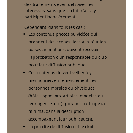
des traitements éventuels avec les
intéressés, sans que le club n’ait à y
participer financièrement.
Cependant, dans tous les cas :
Les contenus photos ou vidéos qui
prennent des scènes liées à la réunion
ou ses animations, doivent recevoir
l’approbation d’un responsable du club
pour leur diffusion publique.
Ces contenus doivent veiller à y
mentionner, en remerciement, les
personnes morales ou physiques
(hôtes, sponsors, artistes, modèles ou
leur agence, etc.) qui y ont participé (a
minima, dans la description
accompagnant leur publication).
La priorité de diffusion et le droit