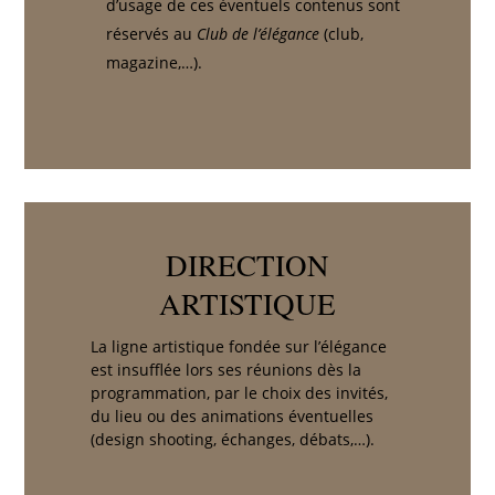
d’usage de ces éventuels contenus sont
réservés au
Club de l’élégance
(club,
magazine,…).
DIRECTION
ARTISTIQUE
La ligne artistique fondée sur l’élégance
est insufflée lors ses réunions dès la
programmation, par le choix des invités,
du lieu ou des animations éventuelles
(design shooting, échanges, débats,…).