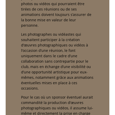
photos ou vidéos qui pourraient être
tirées de ces réunions ou de ses
animations doivent toujours s’assurer de
la bonne mise en valeur de leur
personne.
Les photographes ou vidéastes qui
souhaitent participer à la création
d’œuvres photographiques ou vidéos à
l’occasion d’une réunion, le font
uniquement dans le cadre d’une
collaboration sans contrepartie pour le
club, mais en échange d’une visibilité ou
d’une opportunité artistique pour eux-
mêmes, notamment grâce aux animations
éventuelles mises en place à ces
occasions.
Pour le cas où un sponsor éventuel aurait
commandité la production d’œuvres
photographiques ou vidéos, il assume lui-
même et directement la prise en charge