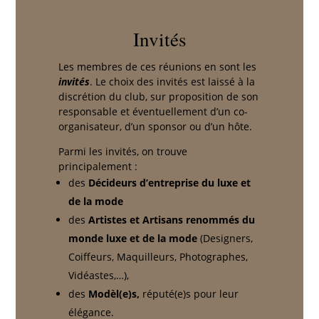
Invités
Les membres de ces réunions en sont les
invités
. Le choix des invités est laissé à la
discrétion du club, sur proposition de son
responsable et éventuellement d’un co-
organisateur, d’un sponsor ou d’un hôte.
Parmi les invités, on trouve
principalement :
des
Décideurs d’entreprise du luxe et
de la mode
des
Artistes et Artisans renommés du
monde luxe et de la mode
(Designers,
Coiffeurs, Maquilleurs, Photographes,
Vidéastes,…),
des
Modèl(e)s,
réputé(e)s pour leur
élégance.