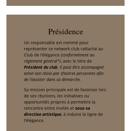
Présidence
Un responsable est nommé pour
représenter ce network club rattaché au
Club de l’élégance
(conformément au
règlement général*)
, avec le titre de
Président du club
. Il peut être accompagné
selon son choix par d’autres personnes afin
de l’assister dans sa démarche.
Sa mission principale est de favoriser lors
de ses réunions, les initiatives ou
opportunités propres à permettre la
rencontre entre invités et
sous sa
direction artistique
, à induire la ligne de
l’élégance.