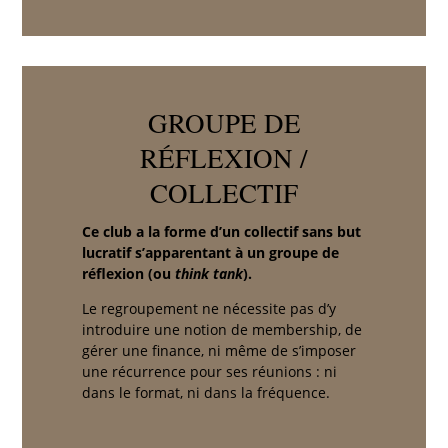
GROUPE DE
RÉFLEXION /
COLLECTIF
Ce club a la forme d’un collectif sans but
lucratif s’apparentant à un groupe de
réflexion (ou
think tank
).
Le regroupement ne nécessite pas d’y
introduire une notion de membership, de
gérer une finance, ni même de s’imposer
une récurrence pour ses réunions : ni
dans le format, ni dans la fréquence.