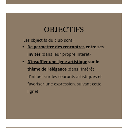
OBJECTIFS
Les objectifs du club sont :
De permettre des rencontres
entre ses
invités
(dans leur propre intérêt)
D’insuffler une ligne artistique
sur le
thème de l’élégance
(dans l’intérêt
d’influer sur les courants artistiques et
favoriser une expression, suivant cette
ligne)