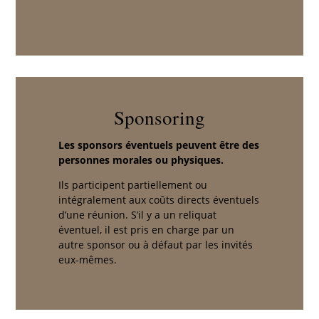
Sponsoring
Les sponsors éventuels peuvent être des
personnes morales ou physiques.
Ils participent partiellement ou
intégralement aux coûts directs éventuels
d’une réunion. S’il y a un reliquat
éventuel, il est pris en charge par un
autre sponsor ou à défaut par les invités
eux-mêmes.