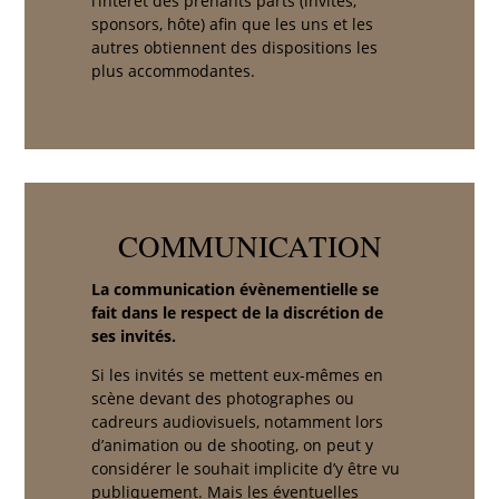
l’intérêt des prenants parts (invités,
sponsors, hôte) afin que les uns et les
autres obtiennent des dispositions les
plus accommodantes.
COMMUNICATION
La communication évènementielle se
fait dans le respect de la discrétion de
ses invités.
Si les invités se mettent eux-mêmes en
scène devant des photographes ou
cadreurs audiovisuels, notamment lors
d’animation ou de shooting, on peut y
considérer le souhait implicite d’y être vu
publiquement. Mais les éventuelles